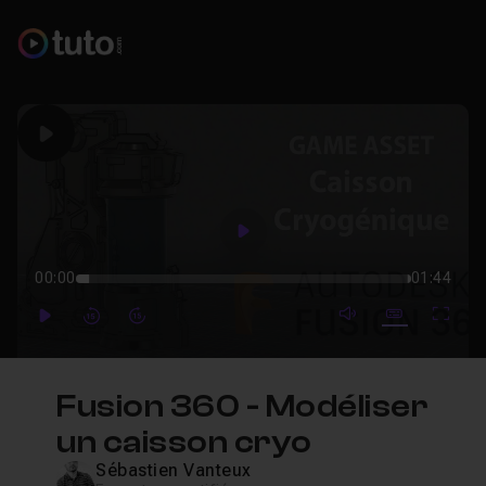
Play
Play
00:00
01:44
mute video
Subtitles
Full
Play
Forward
Forward
Fusion 360 - Modéliser
un caisson cryo
Sébastien Vanteux