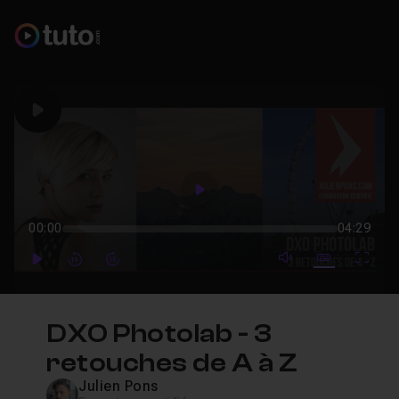
Play
Play
00:00
04:29
mute video
Subtitles
Full
Play
Forward
Forward
DXO Photolab - 3
retouches de A à Z
Julien Pons