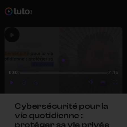
Play
Play
00:00
01:15
mute video
Subtitles
Full
Play
Forward
Forward
Cybersécurité pour la
vie quotidienne :
protéger sa vie privée