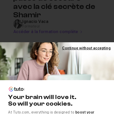
avec la clé secrète de
Shamir
Ignacio Vaca
Formateur
Accéder à la formation complète