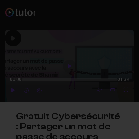
Play
Play
00:00
01:39
mute video
Subtitles
Full
Play
Forward
Forward
Gratuit Cybersécurité
: Partager un mot de
passe de secours