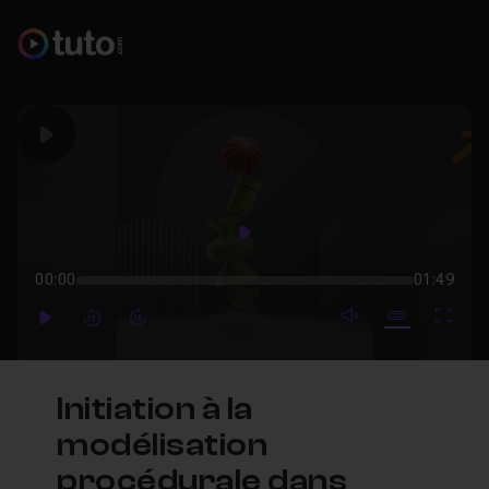
Play
Play
00:00
01:49
mute video
Subtitles
Full
Play
Forward
Forward
Initiation à la
modélisation
procédurale dans