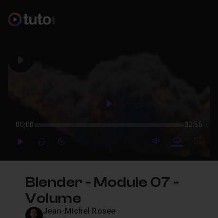
Play
Play
00:00
02:55
mute video
Subtitles
Full
Play
Forward
Forward
Blender - Module 07 -
Volume
Jean-Michel Rosee