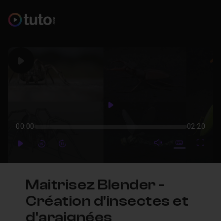
Play
Play
00:00
02:20
mute video
Subtitles
Full
Play
Forward
Forward
Maitrisez Blender -
Création d'insectes et
d'araignées