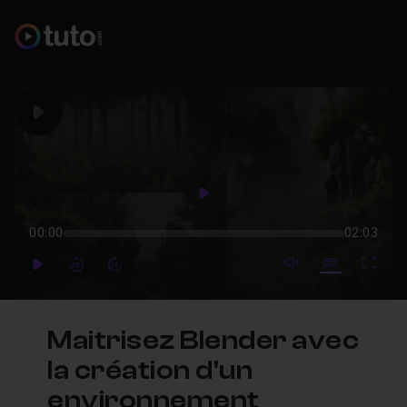
Play
Play
00:00
02:03
mute video
Subtitles
Full
Play
Forward
Forward
Maitrisez Blender avec
la création d'un
environnement