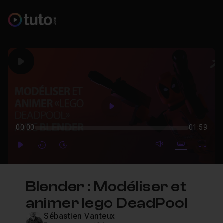
Play
Play
00:00
01:59
mute video
Subtitles
Full
Play
Forward
Forward
Blender : Modéliser et
animer lego DeadPool
Sébastien Vanteux