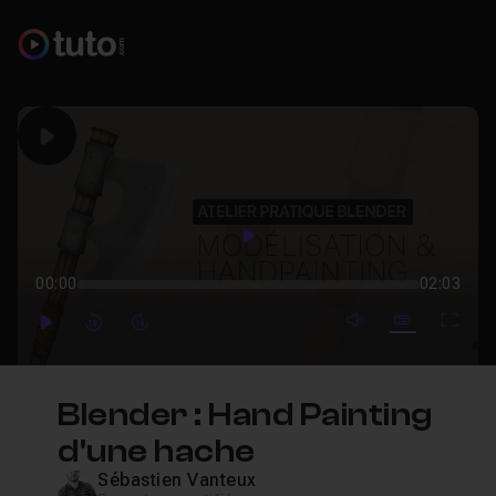
Play
Play
00:00
02:03
mute video
Subtitles
Full
Play
Forward
Forward
Blender : Hand Painting
d'une hache
Sébastien Vanteux