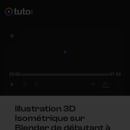
Play
Play
00:00
01:36
mute video
Subtitles
Full
Play
Forward
Forward
Illustration 3D
Isométrique sur
Blender de débutant à