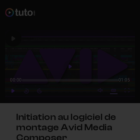
Play
Play
00:00
01:05
mute video
Subtitles
Full
Play
Forward
Forward
Initiation au logiciel de
montage Avid Media
Composer