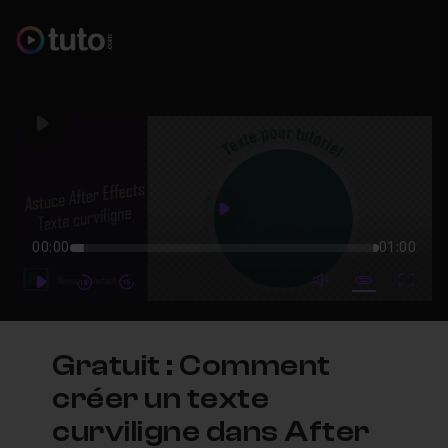
Play
Play
00:00
01:00
mute video
Subtitles
Full
Play
Forward
Forward
Gratuit : Comment
créer un texte
curviligne dans After