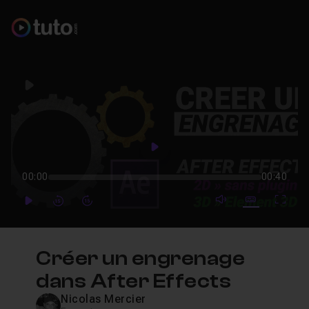
Play
Play
00:00
00:40
mute video
Subtitles
Full
Play
Forward
Forward
Créer un engrenage
dans After Effects
Nicolas Mercier