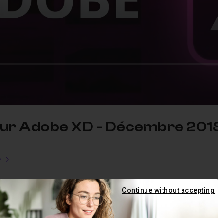
 jour Adobe XD - Décembre 201
e