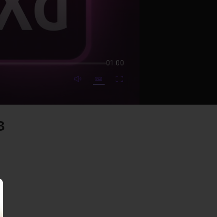
01:00
mute video
Subtitles
Fullscreen
8