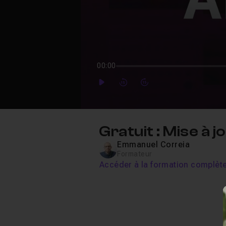
00:00
Play
Forward
Forward
Gratuit : Mise à
Emmanuel Correia
Formateur
Accéder à la formation complèt