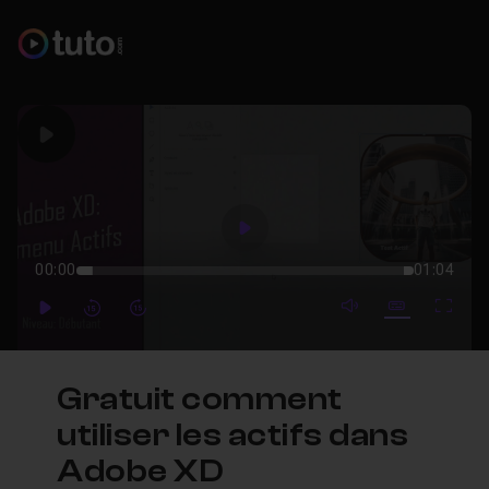
Play
Play
00:00
01:04
mute video
Subtitles
Full
Play
Forward
Forward
Gratuit comment
utiliser les actifs dans
Adobe XD