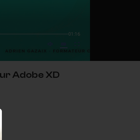
01:16
mute video
Subtitles
Fullscreen
sur Adobe XD