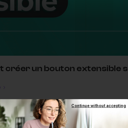
 créer un bouton extensible 
e