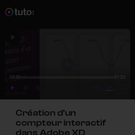
Play
Play
00:00
01:25
mute video
Subtitles
Full
Play
Forward
Forward
Création d'un
compteur interactif
dans Adobe XD