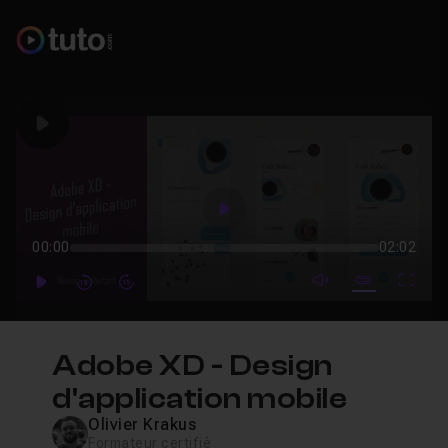
Play
Play
00:00
02:02
mute video
Subtitles
Full
Play
Forward
Forward
Adobe XD - Design
d'application mobile
Olivier Krakus
Formateur certifié