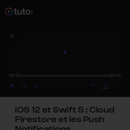
Play
Play
00:00
06:03
mute video
Subtitles
Full
Play
Forward
Forward
iOS 12 et Swift 5 : Cloud
Firestore et les Push
Notifications