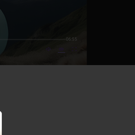
06:55
mute video
Subtitles
Fullscreen