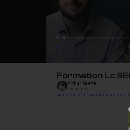
00:00
Play
Forward
Forward
Formation Le S
Arthur Greffe
Formateur
Accéder à la formation complèt