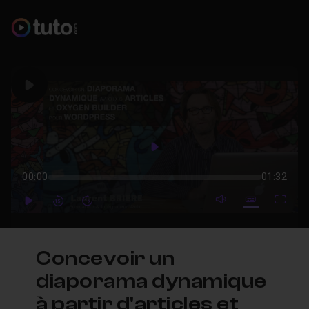
Play
Play
00:00
01:32
mute video
Subtitles
Full
Play
Forward
Forward
Concevoir un
diaporama dynamique
à partir d'articles et