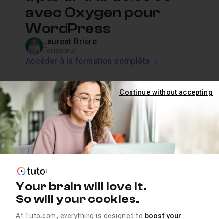
avec Oxygen pour
WordPress
Laurent Briere
Formateur
Accéder à la formation complète