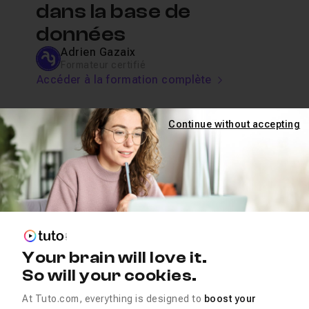
dans la base de
données
Adrien Gazaix
Formateur certifié
Accéder à la formation complète