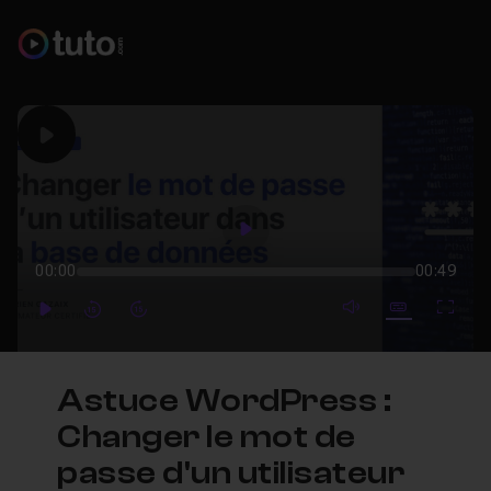
Play
Play
00:00
00:49
mute video
Subtitles
Full
Play
Forward
Forward
Astuce WordPress :
Changer le mot de
passe d'un utilisateur