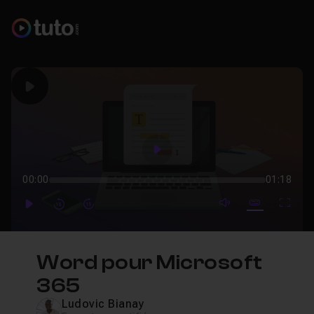
Play
Play
00:00
01:18
mute video
Subtitles
Full
Play
Forward
Forward
Word pour Microsoft
365
Ludovic Bianay