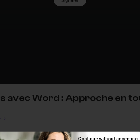
Signaler
 avec Word : Approche en tou
e