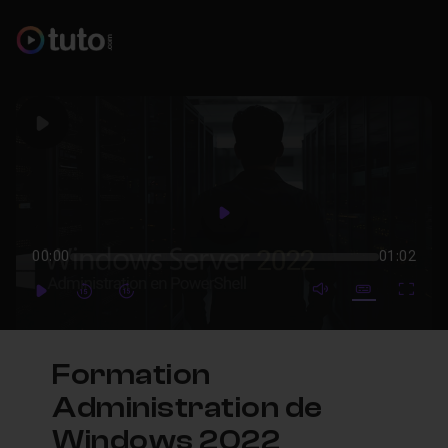
Play
Play
00:00
01:02
mute video
Subtitles
Full
Play
Forward
Forward
Formation
Administration de
Windows 2022