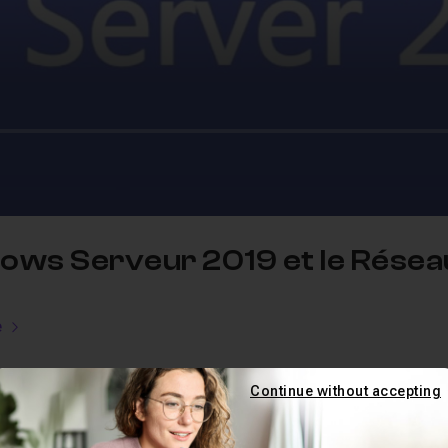
ws Serveur 2019 et le Résea
e