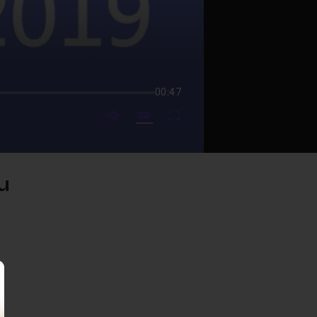
00:47
mute video
Subtitles
Fullscreen
u