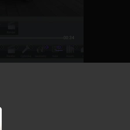
00:34
mute video
Subtitles
Fullscreen