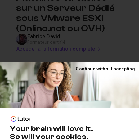
sur un Serveur Dédié
sous VMware ESXi
(Online.net ou OVH)
Fabrice David
Formateur certifié
Accéder à la formation complète