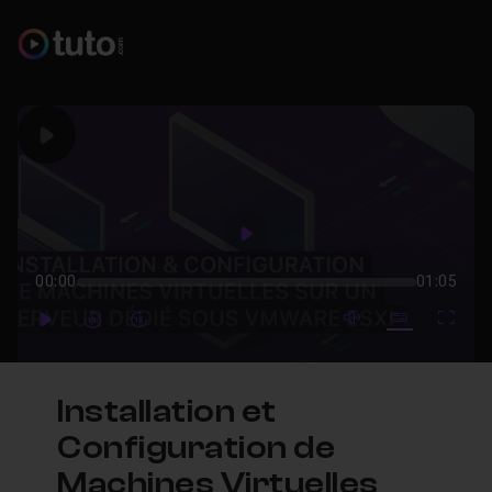
Play
Play
00:00
01:05
mute video
Subtitles
Full
Play
Forward
Forward
Installation et
Configuration de
Machines Virtuelles