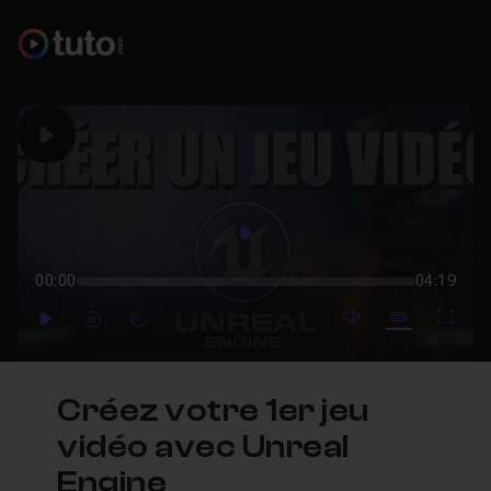
Play
Play
00:00
04:19
mute video
Subtitles
Full
Play
Forward
Forward
Créez votre 1er jeu
vidéo avec Unreal
Engine