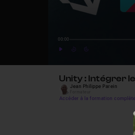
00:00
Play
Forward
Forward
Unity : Intégrer
Jean Philippe Parein
Formateur
Accéder à la formation complèt