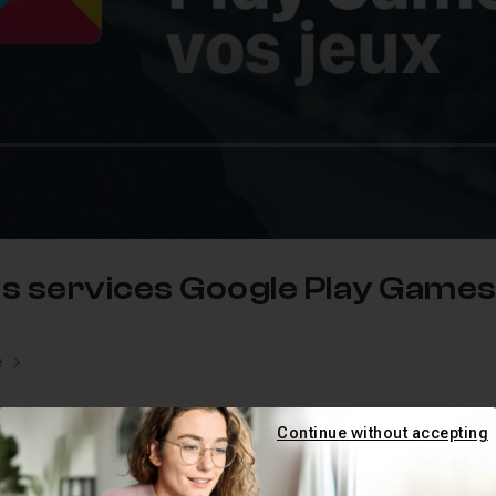
 les services Google Play Games
e