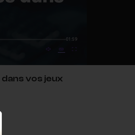
01:59
mute video
Subtitles
Fullscreen
 dans vos jeux