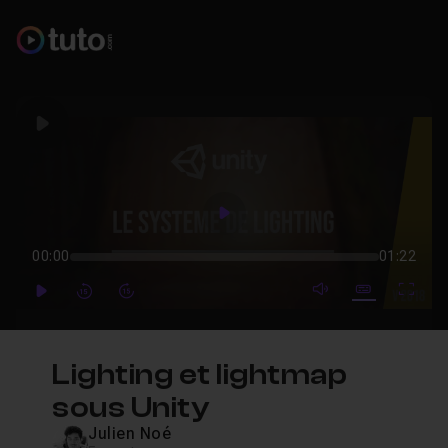
Play
Play
00:00
01:22
mute video
Subtitles
Full
Play
Forward
Forward
Lighting et lightmap
sous Unity
Julien Noé