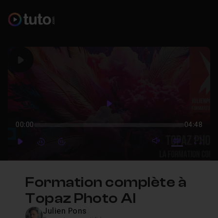
Play
Play
00:00
04:48
mute video
Subtitles
Full
Play
Forward
Forward
Formation complète à
Topaz Photo AI
Julien Pons