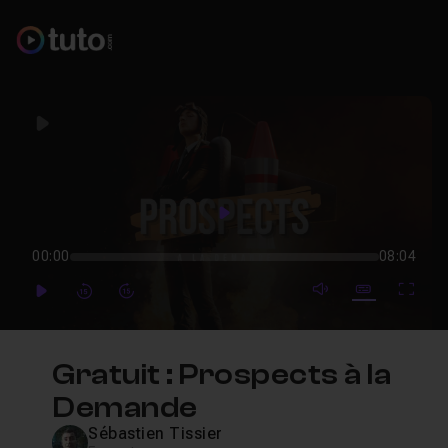
Play
Play
00:00
08:04
mute video
Subtitles
Full
Play
Forward
Forward
Gratuit : Prospects à la
Demande
Sébastien Tissier