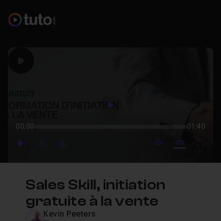
Play
Play
00:00
01:40
mute video
Subtitles
Full
Play
Forward
Forward
Sales Skill, initiation
gratuite à la vente
Kevin Peeters