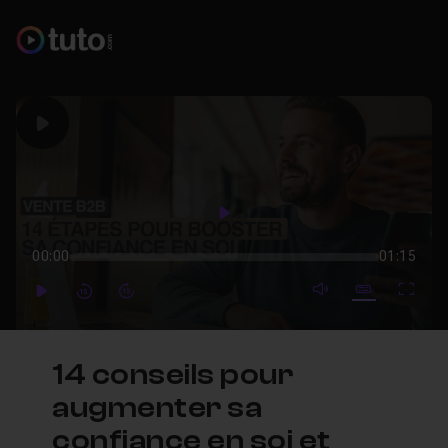
Play
Play
00:00
01:15
mute video
Subtitles
Full
Play
Forward
Forward
14 conseils pour
augmenter sa
confiance en soi et