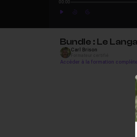
00:00
Play
Forward
Forward
Bundle : Le Lang
Carl Brison
Formateur certifié
Accéder à la formation complèt