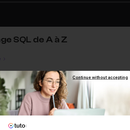
age SQL de A à Z
e