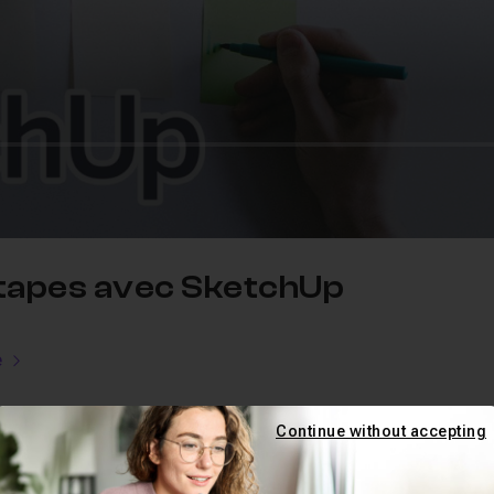
etapes avec SketchUp
e