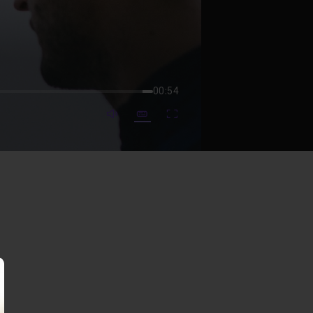
00:54
mute video
Subtitles
Fullscreen