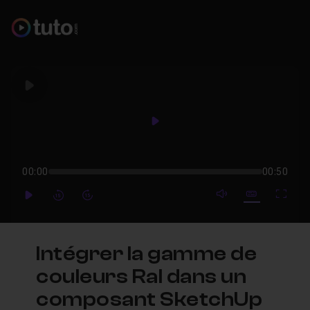
Play
Play
00:00
00:50
mute video
Subtitles
Full
Play
Forward
Forward
Intégrer la gamme de
couleurs Ral dans un
composant SketchUp