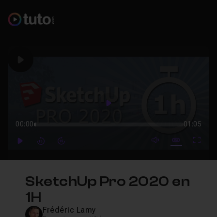
Play
Play
00:00
01:05
mute video
Subtitles
Full
Play
Forward
Forward
SketchUp Pro 2020 en
1H
Frédéric Lamy