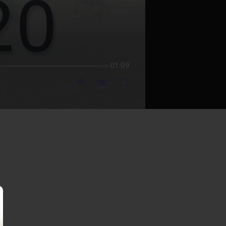
01:09
mute video
Subtitles
Fullscreen