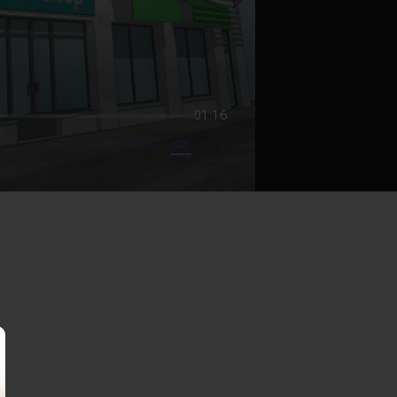
01:16
mute video
Subtitles
Fullscreen