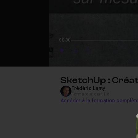
00:00
Play
Forward
Forward
SketchUp : Créat
Frédéric Lamy
Formateur certifié
Accéder à la formation complèt