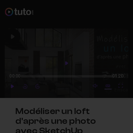
Play
Play
00:00
01:20
mute video
Subtitles
Full
Play
Forward
Forward
Modéliser un loft
d'après une photo
avec SketchUp