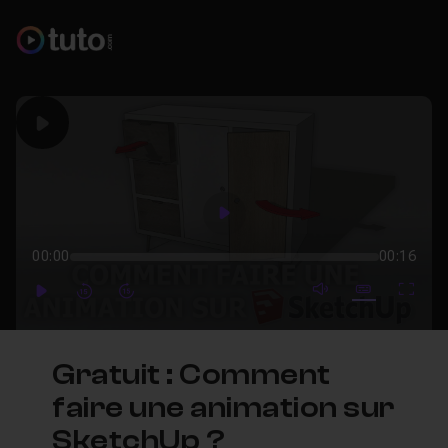
Play
Play
00:00
00:16
mute video
Subtitles
Full
Play
Forward
Forward
Gratuit : Comment
faire une animation sur
SketchUp ?