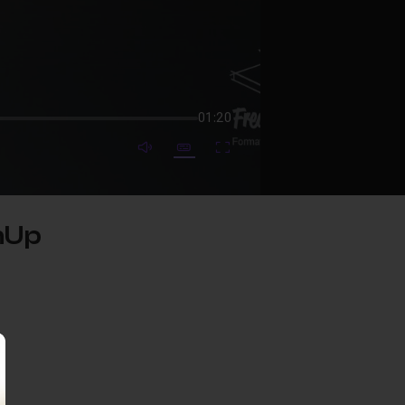
01:20
mute video
Subtitles
Fullscreen
hUp