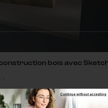
 construction bois avec Sketc
e