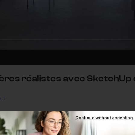
ères réalistes avec SketchUp
e