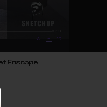
01:13
mute video
Subtitles
Fullscreen
 et Enscape