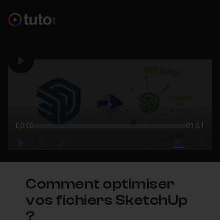
Play
Play
00:00
01:51
mute video
Subtitles
Full
Play
Forward
Forward
Comment optimiser
vos fichiers SketchUp
?