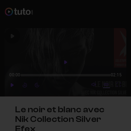
Play
Play
00:00
02:15
mute video
Subtitles
Full
Play
Forward
Forward
Le noir et blanc avec
Nik Collection Silver
Efex