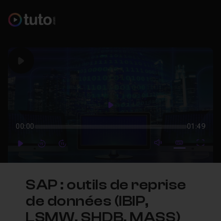
Play
Play
00:00
01:49
mute video
Subtitles
Full
Play
Forward
Forward
SAP : outils de reprise
de données (IBIP,
LSMW, SHDB, MASS)