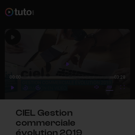
Play
Play
00:00
03:28
mute video
Subtitles
Full
Play
Forward
Forward
CIEL Gestion
commerciale
évolution 2019